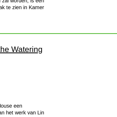
d zal worden, is een
ak te zien in Kamer
the Watering
House een
aan het werk van Lin