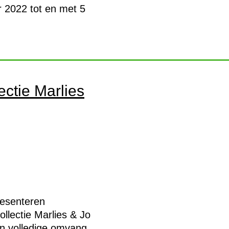
r 2022 tot en met 5
ectie Marlies
resenteren
llectie Marlies & Jo
ijn volledige omvang