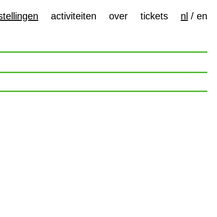
tellingen
activiteiten
over
tickets
nl
/
en