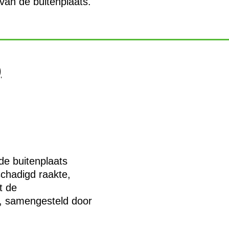
van de buitenplaats.
)
de buitenplaats
chadigd raakte,
t de
, samengesteld door