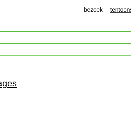
bezoek
tentoons
ages