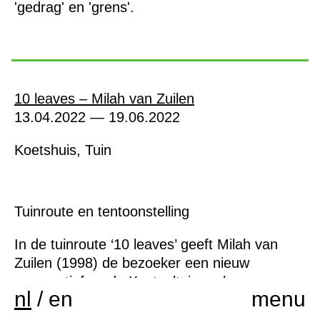
'gedrag' en 'grens'.
10 leaves – Milah van Zuilen
13.04.2022 — 19.06.2022
Koetshuis, Tuin
Tuinroute en tentoonstelling
In de tuinroute ‘10 leaves’ geeft Milah van
Zuilen (1998) de bezoeker een nieuw
perspectief op de Kasteeltuin en haar
nl
/
en
menu
historische bomen. Naast deze route
presenteert zij de resultaten van haar